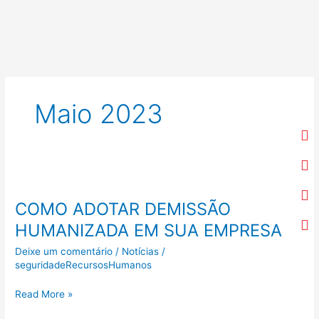
Ir
para
o
conteúdo
Maio 2023
F
In
Li
Y
COMO
ADOTAR
COMO ADOTAR DEMISSÃO
DEMISSÃO
HUMANIZADA
HUMANIZADA EM SUA EMPRESA
EM
Deixe um comentário
/
Notícias
/
SUA
seguridadeRecursosHumanos
EMPRESA
Read More »