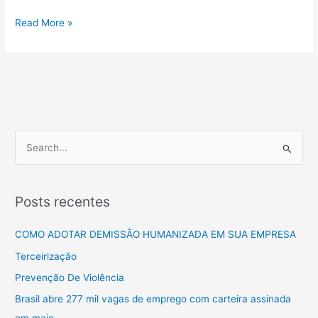
Read More »
P
e
s
Posts recentes
q
u
COMO ADOTAR DEMISSÃO HUMANIZADA EM SUA EMPRESA
i
Terceirização
s
Prevenção De Violência
a
Brasil abre 277 mil vagas de emprego com carteira assinada
r